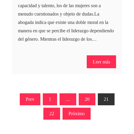
capacidad y talento, los de las mujeres son a
menudo cuestionados y objeto de dudas.La
abogada indica que existe una doble moral en la
manera en que se percibe el liderazgo dependiendo
del género. Mientras el liderazgo de los…
Leer más
Paginación
Prev
1
…
20
21
de
22
Próximo
entradas