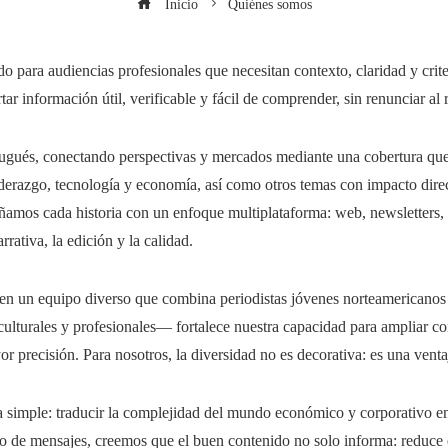
Inicio
Quiénes somos
 para audiencias profesionales que necesitan contexto, claridad y criter
ar información útil, verificable y fácil de comprender, sin renunciar al ri
ugués, conectando perspectivas y mercados mediante una cobertura que i
liderazgo, tecnología y economía, así como otros temas con impacto dire
ñamos cada historia con un enfoque multiplataforma: web, newsletters, 
rrativa, la edición y la calidad.
en un equipo diverso que combina periodistas jóvenes norteamericanos 
culturales y profesionales— fortalece nuestra capacidad para ampliar c
r precisión. Para nosotros, la diversidad no es decorativa: es una ventaj
a simple: traducir la complejidad del mundo económico y corporativo 
 de mensajes, creemos que el buen contenido no solo informa: reduce el