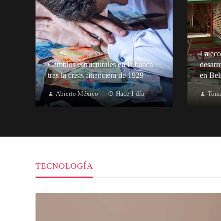
La eco
Cambios estructurales en la banca
desarr
tras la crisis financiera de 1929
en Bel
Abierto México
Hace 1 día
Tomá
TECNOLOGÍA