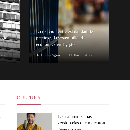
en
La relación entre estabilidad de
iglo
precios y la sostenibilidad
económica en Egipto
ías
Tomás Aguirre
Hace 5 días
CULTURA
Las canciones más
y
versionadas que marcaron
generaciones