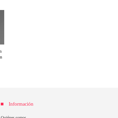
n
en
Información
Quiénes somos