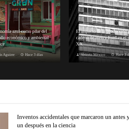
nomía azul como pilar del
El impacto de la producción 
ollo económico y ambiental
cadena de Henry Ford en el s
ice
XX
s Aguirre
Hace 3 días
Abierto México
Hace 3 d
Inventos accidentales que marcaron un antes 
un después en la ciencia