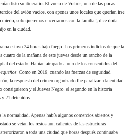
nían listo su itinerario. El vuelo de Volaris, una de las pocas
 tercios del avión vacíos, con apenas unos locales que querían irse
 miedo, solo queremos encerrarnos con la familia”, dice doña
jo en la ciudad.
naloa estuvo 24 horas bajo fuego. Los primeros indicios de que la
s cuatro de la mañana de este jueves desde un rancho de la
pital del estado. Habían atrapado a uno de los consentidos del
 pequeños
. Como en 2019, cuando las fuerzas de seguridad
n, la respuesta del crimen organizado fue paralizar a la entidad
lo consiguieron y el Jueves Negro, el segundo en la historia
s y 21 detenidos.
o a la normalidad. Apenas había algunos comercios abiertos y
stado se veían los restos aún calientes de las estructuras
 aterrorizaron a toda una ciudad que horas después continuaba