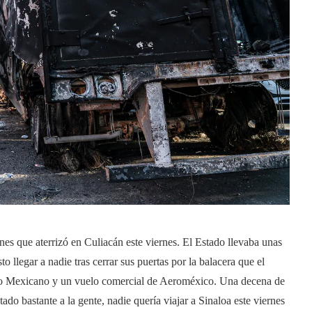
nes que aterrizó en Culiacán este viernes. El Estado llevaba unas
 llegar a nadie tras cerrar sus puertas por la balacera que el
ito Mexicano y un vuelo comercial de Aeroméxico. Una decena de
do bastante a la gente, nadie quería viajar a Sinaloa este viernes