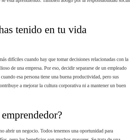
se está aprendiendo. También abogo por la responsabilidad social
has tenido en tu vida
ás difíciles cuando hay que tomar decisiones relacionadas con la
valioso de una empresa. Por eso, decidir separarse de un empleado
 cuando esa persona tiene una buena productividad, pero sus
contribuye a mejorar la cultura corporativa ni a mantener un buen
n emprendedor?
 no abrir un negocio. Todos tenemos una oportunidad para
íos, pero los beneficios son muchos mayores. Se trata de una