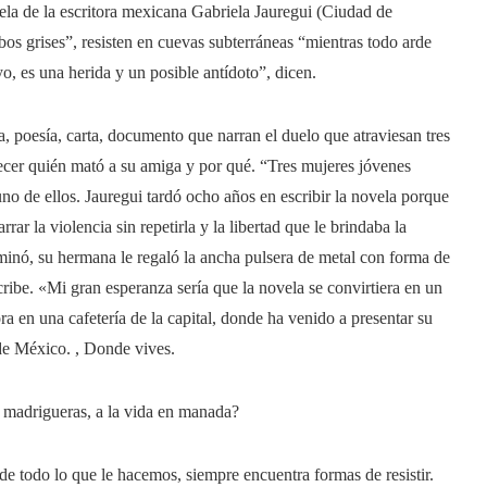
ela de la escritora mexicana Gabriela Jauregui (Ciudad de
bos grises”, resisten en cuevas subterráneas “mientras todo arde
yo, es una herida y un posible antídoto”, dicen.
sa, poesía, carta, documento que narran el duelo que atraviesan tres
ecer quién mató a su amiga y por qué. “Tres mujeres jóvenes
o de ellos. Jauregui tardó ocho años en escribir la novela porque
rar la violencia sin repetirla y la libertad que le brindaba la
minó, su hermana le regaló la ancha pulsera de metal con forma de
ribe. «Mi gran esperanza sería que la novela se convirtiera en un
 en una cafetería de la capital, donde ha venido a presentar su
 de México. , Donde vives.
as madrigueras, a la vida en manada?
 de todo lo que le hacemos, siempre encuentra formas de resistir.