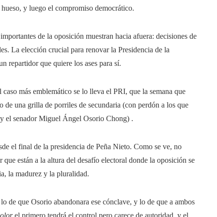
l hueso, y luego el compromiso democrático.
 importantes de la oposición muestran hacia afuera: decisiones de
. La elección crucial para renovar la Presidencia de la
 repartidor que quiere los ases para sí.
El caso más emblemático se lo lleva el PRI, que la semana que
o de una grilla de porriles de secundaria (con perdón a los que
o y el senador Miguel Ángel Osorio Chong) .
sde el final de la presidencia de Peña Nieto. Como se ve, no
 que están a la altura del desafío electoral donde la oposición se
, la madurez y la pluralidad.
s, lo de que Osorio abandonara ese cónclave, y lo de que a ambos
color
el primero tendrá el control pero carece de autoridad, y el