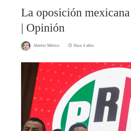
La oposición mexicana 
| Opinión
Abierto México
Hace 4 años