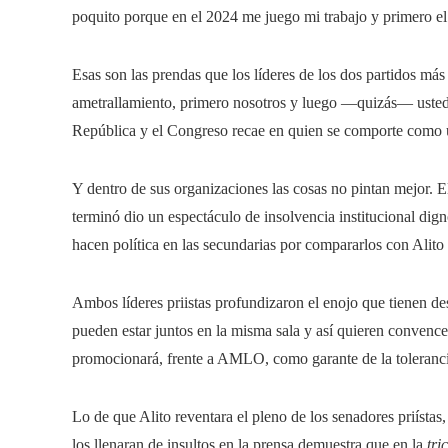
poquito porque en el 2024 me juego mi trabajo y primero e
Esas son las prendas que los líderes de los dos partidos más
ametrallamiento, primero nosotros y luego —quizás— ustedes
República y el Congreso recae en quien se comporte como un
Y dentro de sus organizaciones las cosas no pintan mejor. 
terminó dio un espectáculo de insolvencia institucional dign
hacen política en las secundarias por compararlos con Alit
Ambos líderes priistas profundizaron el enojo que tienen de
pueden estar juntos en la misma sala y así quieren convencer
promocionará, frente a AMLO, como garante de la tolerancia
Lo de que Alito reventara el pleno de los senadores priísta
los llenaran de insultos en la prensa demuestra que en la
tri