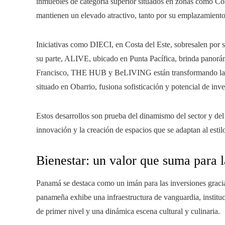
inmuebles de categoría superior situados en zonas como Cost
mantienen un elevado atractivo, tanto por su emplazamiento
Iniciativas como DIECI, en Costa del Este, sobresalen por 
su parte, ALIVE, ubicado en Punta Pacífica, brinda panorám
Francisco, THE HUB y BeLIVING están transformando la n
situado en Obarrio, fusiona sofisticación y potencial de inve
Estos desarrollos son prueba del dinamismo del sector y d
innovación y la creación de espacios que se adaptan al esti
Bienestar: un valor que suma para l
Panamá se destaca como un imán para las inversiones gracias
panameña exhibe una infraestructura de vanguardia, instituci
de primer nivel y una dinámica escena cultural y culinaria.