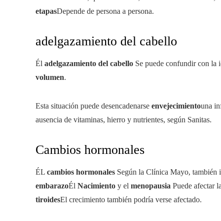
etapas
Depende de persona a persona.
adelgazamiento del cabello
Él
adelgazamiento del cabello
Se puede confundir con la i
volumen
.
Esta situación puede desencadenarse
envejecimiento
una in
ausencia de vitaminas, hierro y nutrientes, según Sanitas.
Cambios hormonales
ÉL
cambios hormonales
Según la Clínica Mayo, también in
embarazo
Él
Nacimiento
y el
menopausia
Puede afectar l
tiroides
El crecimiento también podría verse afectado.