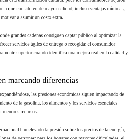
encia que consideren de mayor calidad; incluso ventajas mínimas,
 motivar a asumir un costo extra.
donde grandes cadenas consiguen captar público al optimizar la
recer servicios ágiles de entrega o recogida; el consumidor
amente superior cuando identifica una mejora real en la calidad y
uen marcando diferencias
xpandiéndose, las presiones económicas siguen impactando de
iento de la gasolina, los alimentos y los servicios esenciales
on menores recursos.
ternacional han elevado la presión sobre los precios de la energía,
ones de personas; para los hogares con mayores dificultades, el