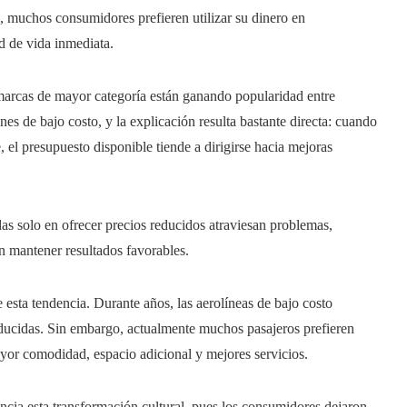
, muchos consumidores prefieren utilizar su dinero en
d de vida inmediata.
y marcas de mayor categoría están ganando popularidad entre
s de bajo costo, y la explicación resulta bastante directa: cuando
 el presupuesto disponible tiende a dirigirse hacia mejoras
as solo en ofrecer precios reducidos atraviesan problemas,
n mantener resultados favorables.
 esta tendencia. Durante años, las aerolíneas de bajo costo
educidas. Sin embargo, actualmente muchos pasajeros prefieren
yor comodidad, espacio adicional y mejores servicios.
encia esta transformación cultural, pues los consumidores dejaron