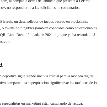
.com, la compañía detrás del anuncio que presenta a LeBron
o», no respondieron a las solicitudes de comentarios.
it Break, un desarrollador de juegos basado en blockchain,
T, o tokens no fungibles (también conocidos como coleccionables
o QR. Limit Break, fundada en 2021, dijo que ya ha recaudado $
asivo».
a
d deportiva sigue siendo una vía crucial para la moneda digital,
ivo comparte una superposición significativa: los fanáticos de los
os especialistas en marketing están cambiando de táctica.