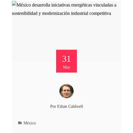
31
May
Por
Ethan Caldwell
México